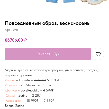
Повседневный образ, весна-осень
Артикул:
86786,00
₽
Заказать Лук
Модный лук в стиле кэжуал для прогулки, университета, поездки,
встречи с друзьями.
•
Куртка
– Lacoste –
79 900₽
55 930₽
•
Футболка
– 12storeez – 5 980₽
•
Джинсы
– LoveRepublic – 4 599₽
•
Сумка
– Zarina – 2 287₽
•
Кроссовки
–
18 990
₽ – 17 990₽
Бренд: Zarina