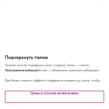
Подчеркнуть талию
М
я
Лучший способ подчеркнуть (или создать) талию — слегка
заправленная рубашка
Этот прием отлично работает с объемными мужскими рубашками.
#Л
6
Для более сильного эффекта подверните манжеты до локтя, чтобы
акцент на талии был максимальный
Цены и ссылки на магазины