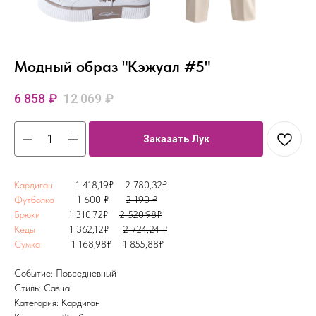
Модный образ "Кэжуал #5"
6 858
₽
12 069
₽
Заказать Лук
Кардиган
1 418,19₽
2 780,32₽
Футболка
1 600 ₽
2 190 ₽
Брюки
1 310,72₽
2 520,98₽
Кеды
1 362,12₽
2 724,24 ₽
Сумка
1 168,98₽
1 855,88₽
Событие: Повседневный
Стиль: Casual
Категория: Кардиган