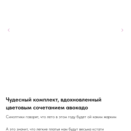
Чудесный комплект, вдохновленный
М
цветовым сочетанием авокадо
Лет
Со
Синоптики говорят, что лето в этом году будет ой каким жарким
Сти
А это значит, что легкие платья нам будут весьма кстати